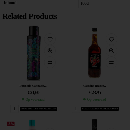
Inhoud
100cl
Related Products
Euphoria Cannabis...
Carolina Reaper...
€
21,60
€
23,95
Op voorraad
Op voorraad
VOEG TOE AAN WINKELWAGEN
VOEG TOE AAN WINKELWAGEN
-6%