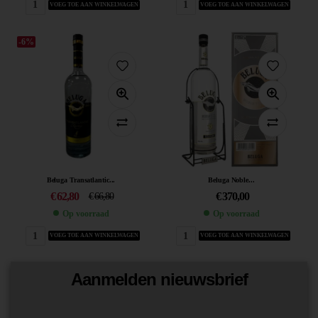
VOEG TOE AAN WINKELWAGEN
VOEG TOE AAN WINKELWAGEN
-6%
Beluga Transatlantic...
Beluga Noble...
€
62,80
€
370,00
€
66,80
Op voorraad
Op voorraad
VOEG TOE AAN WINKELWAGEN
VOEG TOE AAN WINKELWAGEN
Aanmelden nieuwsbrief