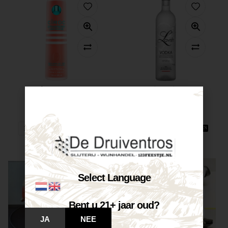
Cîroc Strawberry...
Lavish Premium...
€
29,99
€
30,50
€
31,95
Op voorraad
Op voorraad
VOEG TOE AAN WINKELWAGEN
VOEG TOE AAN WINKELWAGEN
Select Language
Bent u 21+ jaar oud?
JA
NEE