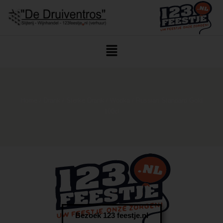
Home
/
Drank
/
Sterke Drank
/
Wodka
/ Russian Standard Gold
100cl
Bezoek 123 feestje.nl