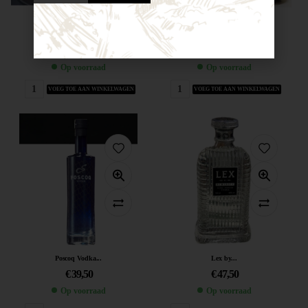
Volkswagen T1...
Ford Mustang...
€
32,50
€
34,95
Op voorraad
Op voorraad
VOEG TOE AAN WINKELWAGEN
VOEG TOE AAN WINKELWAGEN
Poscoq Vodka...
Lex by...
€
39,50
€
47,50
Op voorraad
Op voorraad