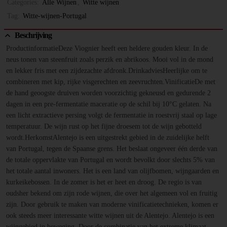
Categories:
Alle Wijnen
,
Witte wijnen
Tag:
Witte-wijnen-Portugal
Beschrijving
ProductinformatieDeze Viognier heeft een heldere gouden kleur. In de
neus tonen van steenfruit zoals perzik en abrikoos. Mooi vol in de mond
en lekker fris met een zijdezachte afdronk.DrinkadviesHeerlijke om te
combineren met kip, rijke visgerechten en zeevruchten.VinificatieDe met
de hand geoogste druiven worden voorzichtig gekneusd en gedurende 2
dagen in een pre-fermentatie maceratie op de schil bij 10°C gelaten. Na
een licht extractieve persing volgt de fermentatie in roestvrij staal op lage
temperatuur. De wijn rust op het fijne droesem tot de wijn gebotteld
wordt.HerkomstAlentejo is een uitgestrekt gebied in de zuidelijke helft
van Portugal, tegen de Spaanse grens. Het beslaat ongeveer één derde van
de totale oppervlakte van Portugal en wordt bevolkt door slechts 5% van
het totale aantal inwoners. Het is een land van olijfbomen, wijngaarden en
kurkeikebossen. In de zomer is het er heet en droog. De regio is van
oudsher bekend om zijn rode wijnen, die over het algemeen vol en fruitig
zijn. Door gebruik te maken van moderne vinificatietechnieken, komen er
ook steeds meer interessante witte wijnen uit de Alentejo. Alentejo is een
wijngebied in beweging. Door de combinatie van het extreme klimaat,