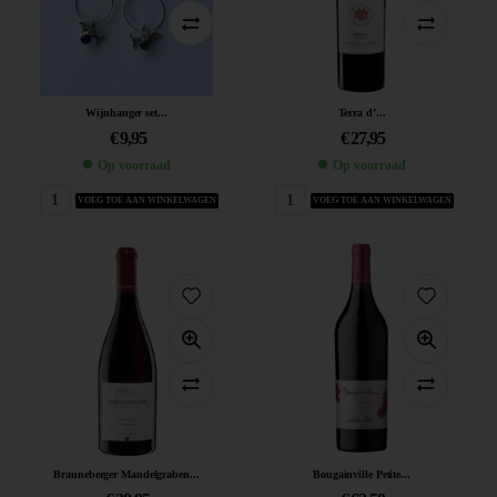
Wijnhanger set...
Terra d’...
€
9,95
€
27,95
Op voorraad
Op voorraad
VOEG TOE AAN WINKELWAGEN
VOEG TOE AAN WINKELWAGEN
Brauneberger Mandelgraben...
Bougainville Petite...