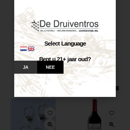
Select Language
Bent u 21+ jaar oud?
Castelnuovo Pinot...
Castelnuovo Chardonnay...
JA
NEE
€
7,25
€
7,25
Op voorraad
Op voorraad
VOEG TOE AAN WINKELWAGEN
VOEG TOE AAN WINKELWAGEN