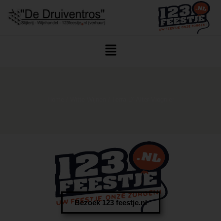
Home
/
Witte Wijnen
/ Terra D’ Alter Viognier
Bezoek 123 feestje.nl