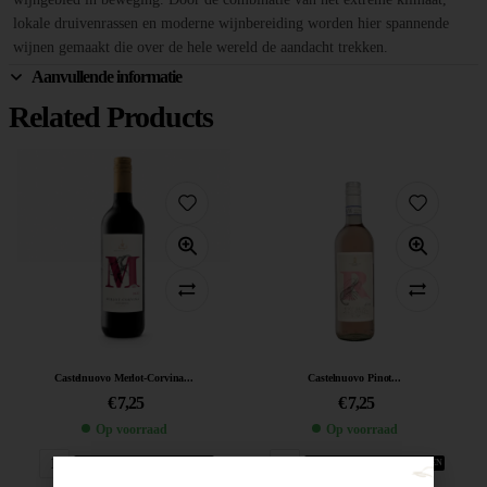
lokale druivenrassen en moderne wijnbereiding worden hier spannende
wijnen gemaakt die over de hele wereld de aandacht trekken.
Aanvullende informatie
Related Products
Castelnuovo Merlot-Corvina...
Castelnuovo Pinot...
€
7,25
€
7,25
Op voorraad
Op voorraad
VOEG TOE AAN WINKELWAGEN
VOEG TOE AAN WINKELWAGEN