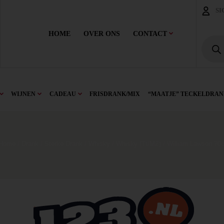
SI
HOME
OVER ONS
CONTACT
WIJNEN
CADEAU
FRISDRANK/MIX
“MAATJE” TECKELDRAN
Home
/
Drank
/
Sterke Drank
/
Whisky
/
Whisky (Tt/mZ)
/ William Lawson 70c