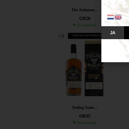
The Ardmore...
€
29,50
Op voorraad
JA
VOEG TOE AAN WINKELWAGEN
Teeling Stout...
€
40,95
Op voorraad