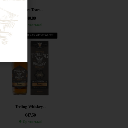
Writers Tears...
€
40,80
Op voorraad
VOEG TOE AAN WINKELWAGEN
Teeling Whiskey...
€
47,50
Op voorraad