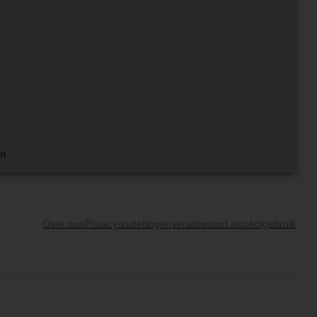
en
Over ons
Privacy-instellingen
verantwoord alcoholgebruik