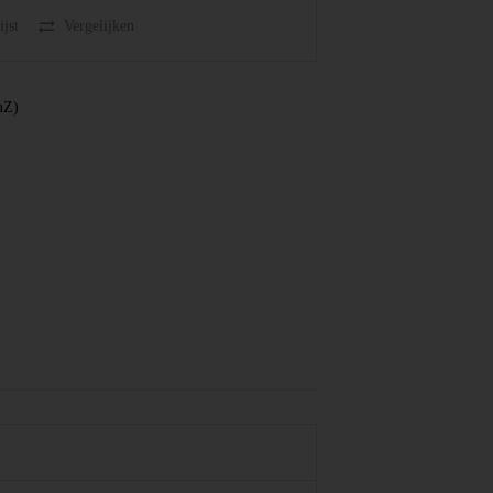
jst
Vergelijken
mZ)