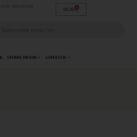
GN IN / REGISTER
0
€
0,00
K
STERKE DRANK
123FEESTJE
l