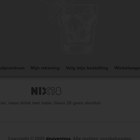
elpcentrum
Mijn rekening
Volg mijn bestelling
Winkelwag
iet, maar drink met mate. Geen 18 geen alcohol
Copyright © 2025
druiventros
. Alle rechten voorbehouden.