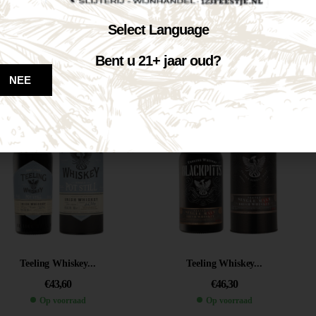
Teeling Single...
The Deacon...
Select Language
€
36,50
€
39,95
Bent u 21+ jaar oud?
Op voorraad
Op voorraad
NEE
VOEG TOE AAN WINKELWAGEN
VOEG TOE AAN WINKELWAGEN
Teeling Whiskey...
Teeling Whiskey...
€
43,60
€
46,30
Op voorraad
Op voorraad