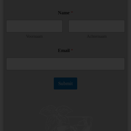
Name
*
Voornaam
Achternaam
*
Email
*
*
E
m
a
i
l
Submit