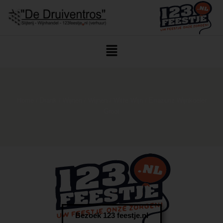
Home
/
Drank
/
Wijnen
/
Wijnen
/
Witte Wijn
/ Errazuriz Wijnkoeler
Groot
Bezoek 123 feestje.nl