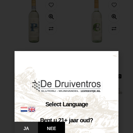
Castelnuovo Pinot...
Castelnuovo Chardonnay...
€
7,25
€
7,25
Op voorraad
Op voorraad
VOEG TOE AAN WINKELWAGEN
VOEG TOE AAN WINKELWAGEN
Select Language
Bent u 21+ jaar oud?
JA
NEE