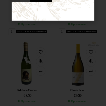
XR Petite...
José Galo...
€
7,50
€
8,40
Op voorraad
Op voorraad
VOEG TOE AAN WINKELWAGEN
VOEG TOE AAN WINKELWAGEN
Teckelwijn Maatje...
Chemin des...
€
8,50
€
9,50
Op voorraad
Op voorraad