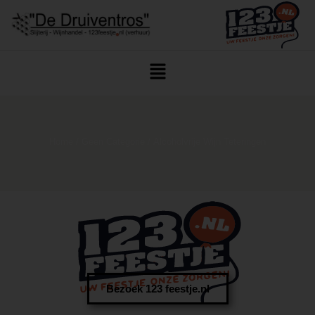
Home
/
Geen Categorie
/ Alcoholvrije Wijn Teteringen
Bezoek 123 feestje.nl