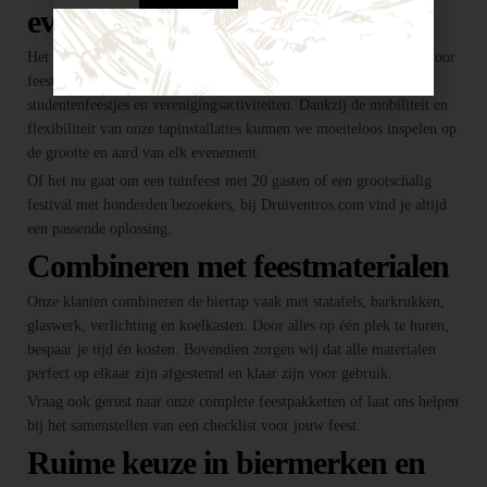
evenement
Het huren van een biertap in locatie Breda is niet alleen geschikt voor
feesten thuis, maar ook voor bedrijfsevenementen, buurtfeesten,
studentenfeestjes en verenigingsactiviteiten. Dankzij de mobiliteit en
flexibiliteit van onze tapinstallaties kunnen we moeiteloos inspelen op
de grootte en aard van elk evenement.
Of het nu gaat om een tuinfeest met 20 gasten of een grootschalig
festival met honderden bezoekers, bij Druiventros.com vind je altijd
een passende oplossing.
Combineren met feestmaterialen
Onze klanten combineren de biertap vaak met statafels, barkrukken,
glaswerk, verlichting en koelkasten. Door alles op één plek te huren,
bespaar je tijd én kosten. Bovendien zorgen wij dat alle materialen
perfect op elkaar zijn afgestemd en klaar zijn voor gebruik.
Vraag ook gerust naar onze complete feestpakketten of laat ons helpen
bij het samenstellen van een checklist voor jouw feest.
Ruime keuze in biermerken en