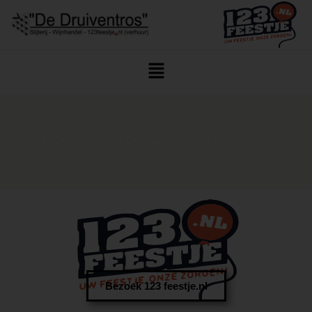
Home
/
Geen Categorie
/ Champagne Inclusief Opbouw Etten-Leur
Bezoek 123 feestje.nl