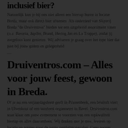
inclusief bier?
Natuurlijk kun je bij ons niet alleen een biertap huren in locatie
Breda, maar ook direct bier afnemen. Als onderdeel van Slijterij
Breda “de Druiventros” bieden we een uitgebreid assortiment vaten
(o.a. Bavaria, Jupiler, Brand, Hertog Jan en La Trappe), zodat jij
zorgeloos kunt genieten. Wij adviseren je graag over het type bier dat
past bij jouw gasten en gelegenheid.
—
Druiventros.com – Alles
voor jouw feest, gewoon
in Breda.
Of je nu een verjaardagsfeest geeft in Prinsenbeek, een bruiloft viert
in Ulvenhout of een tuinfeest organiseert in Bavel: Druiventros.com
staat klaar om jouw evenement te voorzien van een topkwaliteit
biertap en alles daaromheen. Wij denken met je mee, leveren op
locatie en zorgen voor de juiste aansluitmaterialen. Geen zorgen,