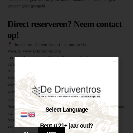
gewoon goed geregeld.
—
Direct reserveren? Neem contact
op!
Bezoek ons of neem contact met ons op via:
Website: www.Druiventros.com
Locatie: Onderdeel van Slijterij Breda “de Druiventros”, een
vertrouwd adres voor alles wat je feest compleet maakt.
Adres: Hoogeind 6, 4817 EM Breda
Telefoon / E-mail: 076 521 0026 / info@druiventros.com
Wacht niet te lang, want biertaps zijn vaak snel verhuurd in de
weekenden en zomermaanden! —
Klaar voor een geslaagd feest?
Biertap huren locatie Breda – snel geregeld via Druiventros.com, met
Select Language
kwaliteit en service van Slijterij Breda “de Druiventros”. Laat het
feest maar komen!
Bent u 21+ jaar oud?
***