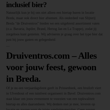
inclusief bier?
Natuurlijk kun je bij ons niet alleen een biertap huren in locatie
Breda, maar ook direct bier afnemen. Als onderdeel van Slijterij
Breda “de Druiventros” bieden we een uitgebreid assortiment vaten
(o.a. Bavaria, Jupiler, Brand, Hertog Jan en La Trappe), zodat jij
zorgeloos kunt genieten. Wij adviseren je graag over het type bier dat
past bij jouw gasten en gelegenheid.
—
Druiventros.com – Alles
voor jouw feest, gewoon
in Breda.
Of je nu een verjaardagsfeest geeft in Prinsenbeek, een bruiloft viert
in Ulvenhout of een tuinfeest organiseert in Bavel: Druiventros.com
staat klaar om jouw evenement te voorzien van een topkwaliteit
biertap en alles daaromheen. Wij denken met je mee, leveren op
locatie en zorgen voor de juiste aansluitmaterialen. Geen zorgen,