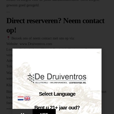
gewoon goed geregeld.
—
Direct reserveren? Neem contact
op!
Bezoek ons of neem contact met ons op via:
Website: www.Druiventros.com
Locatie: Onderdeel van Slijterij Breda “de Druiventros”, een
vertrouwd adres voor alles wat je feest compleet maakt.
Adres: Hoogeind 6, 4817 EM Breda
Telefoon / E-mail: 076 521 0026 / info@druiventros.com
Wacht niet te lang, want biertaps zijn vaak snel verhuurd in de
weekenden en zomermaanden! —
Klaar voor een geslaagd feest?
Biertap huren locatie Breda – snel geregeld via Druiventros.com, met
Select Language
kwaliteit en service van Slijterij Breda “de Druiventros”. Laat het
feest maar komen!
Bent u 21+ jaar oud?
***