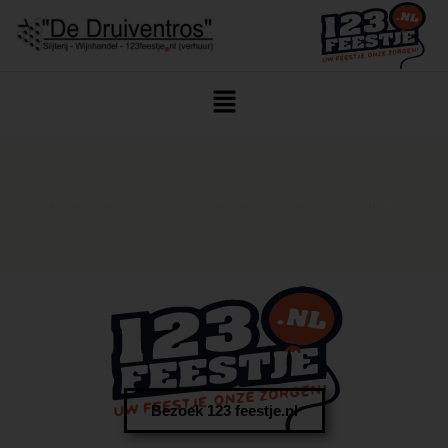
Home
/
Geen Categorie
/ Drankpakket Reserveren Teteringen
Bezoek 123 feestje.nl