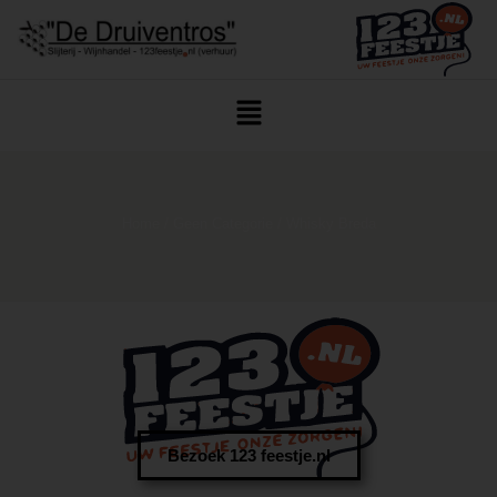
Home
/
Geen Categorie
/ Whisky Breda
Bezoek 123 feestje.nl