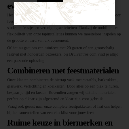
evenement
Het huren van een biertap in locatie Breda is niet alleen geschikt voor
feesten thuis, maar ook voor bedrijfsevenementen, buurtfeesten,
studentenfeestjes en verenigingsactiviteiten. Dankzij de mobiliteit en
flexibiliteit van onze tapinstallaties kunnen we moeiteloos inspelen op
de grootte en aard van elk evenement.
Of het nu gaat om een tuinfeest met 20 gasten of een grootschalig
festival met honderden bezoekers, bij Druiventros.com vind je altijd
een passende oplossing.
Combineren met feestmaterialen
Onze klanten combineren de biertap vaak met statafels, barkrukken,
glaswerk, verlichting en koelkasten. Door alles op één plek te huren,
bespaar je tijd én kosten. Bovendien zorgen wij dat alle materialen
perfect op elkaar zijn afgestemd en klaar zijn voor gebruik.
Vraag ook gerust naar onze complete feestpakketten of laat ons helpen
bij het samenstellen van een checklist voor jouw feest.
Ruime keuze in biermerken en