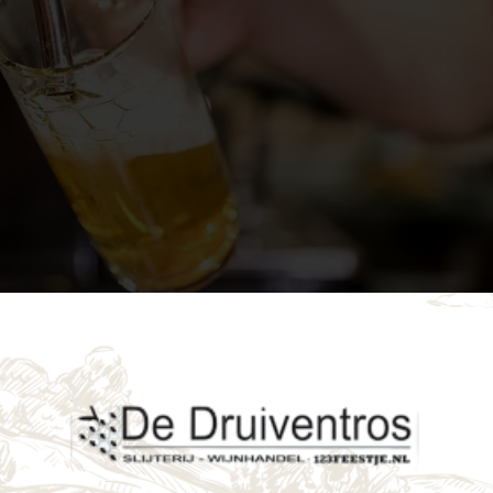
tros.com!
catie Breda? Dan ben je bij Druiventros.com – dé specialist in feestverhuur – a
g evenement, bij ons huur je eenvoudig een professionele biertapinstallatie in Br
lossing, geleverd met of zonder vaten en koolzuur, afhankelijk van jouw wens