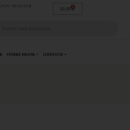
GN IN / REGISTER
0
€
0,00
K
STERKE DRANK
123FEESTJE