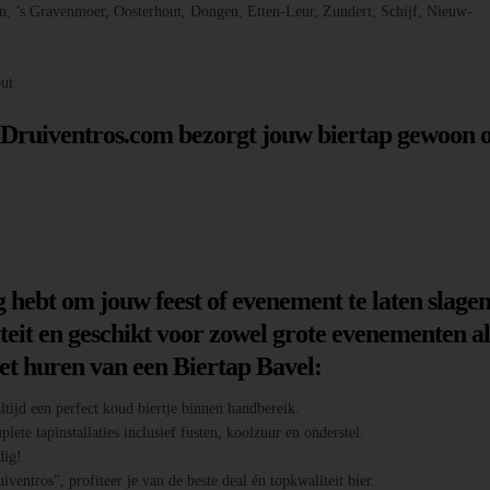
 ’s Gravenmoer, Oosterhout, Dongen, Etten-Leur, Zundert, Schijf, Nieuw-
ut
– Druiventros.com bezorgt jouw biertap gewoon 
g hebt om jouw feest of evenement te laten slagen
teit en geschikt voor zowel grote evenementen al
het huren van een Biertap Bavel:
tijd een perfect koud biertje binnen handbereik.
te tapinstallaties inclusief fusten, koolzuur en onderstel.
dig!
entros”, profiteer je van de beste deal én topkwaliteit bier.