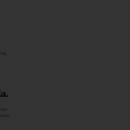
raag
a.
 jouw
rialen.