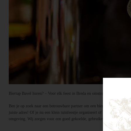
Biertap Bavel huren? – Voor elk feest in Breda en omstreken bij Druiven
Ben je op zoek naar een betrouwbare partner om een biertap te huren in lo
juiste adres! Of je nu een klein tuinfeestje organiseert of een grootschali
omgeving. Wij zorgen voor een goed gekoelde, gebruiksvriendelijke tapop