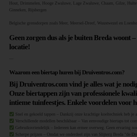
Hout, Drimmelen, Hooge Zwaluwe, Lage Zwaluwe, Chaam, Gilze, Hulten,
Ginneken, Rijsbergen
Belgische grensdorpen zoals Meer, Meersel-Dreef, Wuustwezel en Loenho
Geen zorgen dus als je buiten Breda woont 
locatie!
—
Waarom een biertap huren bij Druiventros.com?
Bij Druiventros.com vind je alles wat je nodi
Onze biertappen zijn van professionele kwali
intieme tuinfeestjes. Enkele voordelen voor 
Snel en gekoeld tappen – Dankzij onze krachtige koeltechniek heb je al
Verschillende modellen beschikbaar – Van eenvoudige biertaps tot comple
Gebruiksvriendelijk – Iedereen kan ermee overweg. Geen ervaring no
Scherpe prijzen – Omdat we onderdeel zijn van Slijterij Breda “de Druiv