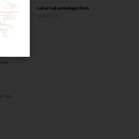
nt
Gall en Gall aanbiedingen Breda
30 Juni 2025
 te
d bier
aal van
n