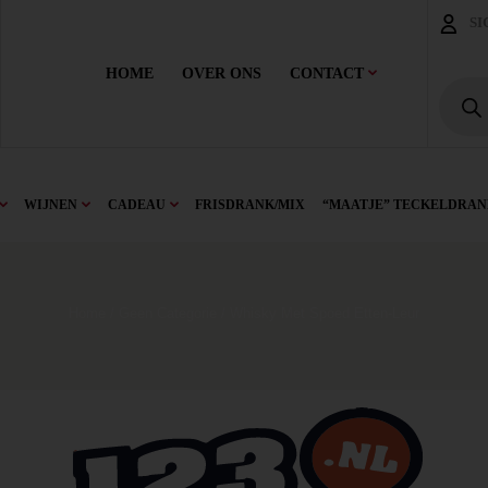
SI
HOME
OVER ONS
CONTACT
WIJNEN
CADEAU
FRISDRANK/MIX
“MAATJE” TECKELDRAN
Home
/
Geen Categorie
/ Whisky Met Spoed Etten-Leur