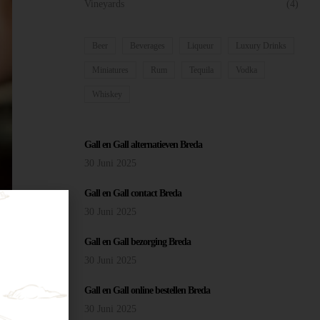
Vineyards
(4)
Beer
Beverages
Liqueur
Luxury Drinks
Miniatures
Rum
Tequila
Vodka
Whiskey
Gall en Gall alternatieven Breda
30 Juni 2025
Gall en Gall contact Breda
30 Juni 2025
Gall en Gall bezorging Breda
an het
30 Juni 2025
eda en
en.
Gall en Gall online bestellen Breda
30 Juni 2025