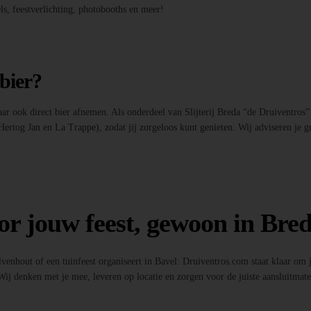
ls, feestverlichting, photobooths en meer!
 bier?
maar ook direct bier afnemen. Als onderdeel van Slijterij Breda “de Druiventros”
 Hertog Jan en La Trappe), zodat jij zorgeloos kunt genieten. Wij adviseren je g
or jouw feest, gewoon in Bred
Ulvenhout of een tuinfeest organiseert in Bavel: Druiventros.com staat klaar om
ij denken met je mee, leveren op locatie en zorgen voor de juiste aansluitmate