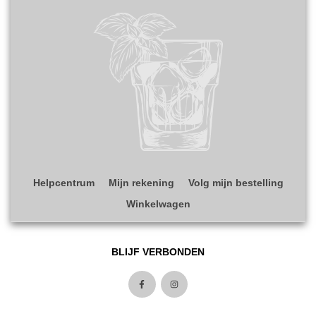
Helpcentrum
Mijn rekening
Volg mijn bestelling
Winkelwagen
BLIJF VERBONDEN