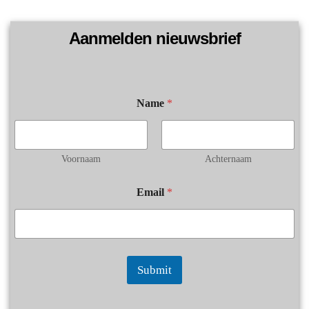
Aanmelden nieuwsbrief
*
Name
*
N
a
m
e
N
Voornaam
Achternaam
a
m
Email
*
e
Submit