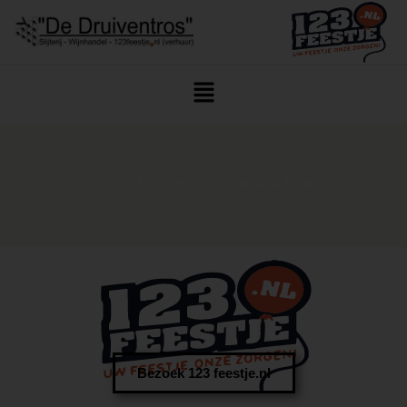
Home
/ Alcoholvrije Wijn Goedkoop Made
Bezoek 123 feestje.nl