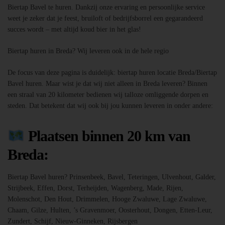
Biertap Bavel te huren. Dankzij onze ervaring en persoonlijke service
weet je zeker dat je feest, bruiloft of bedrijfsborrel een gegarandeerd
succes wordt – met altijd koud bier in het glas!
Biertap huren in Breda? Wij leveren ook in de hele regio
De focus van deze pagina is duidelijk: biertap huren locatie Breda/Biertap
Bavel huren. Maar wist je dat wij niet alleen in Breda leveren? Binnen
een straal van 20 kilometer bedienen wij talloze omliggende dorpen en
steden. Dat betekent dat wij ook bij jou kunnen leveren in onder andere:
Plaatsen binnen 20 km van
Breda:
Biertap Bavel huren? Prinsenbeek, Bavel, Teteringen, Ulvenhout, Galder,
Strijbeek, Effen, Dorst, Terheijden, Wagenberg, Made, Rijen,
Molenschot, Den Hout, Drimmelen, Hooge Zwaluwe, Lage Zwaluwe,
Chaam, Gilze, Hulten, ’s Gravenmoer, Oosterhout, Dongen, Etten-Leur,
Zundert, Schijf, Nieuw-Ginneken, Rijsbergen