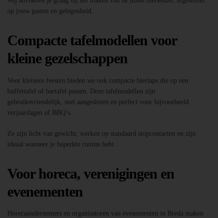
Wij adviseren je graag bij het maken van de juiste bierkeuze, afgestemd
op jouw gasten en gelegenheid.
Compacte tafelmodellen voor
kleine gezelschappen
Voor kleinere feesten bieden we ook compacte biertaps die op een
buffettafel of bartafel passen. Deze tafelmodellen zijn
gebruiksvriendelijk, snel aangesloten en perfect voor bijvoorbeeld
verjaardagen of BBQ’s.
Ze zijn licht van gewicht, werken op standaard stopcontacten en zijn
ideaal wanneer je beperkte ruimte hebt.
Voor horeca, verenigingen en
evenementen
Horecaondernemers en organisatoren van evenementen in Breda maken