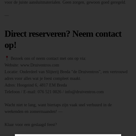
voor de juiste aansluitmaterialen. Geen zorgen, gewoon goed geregeld.
—
Direct reserveren? Neem contact
op!
Bezoek ons of neem contact met ons op via:
Website: www.Druiventros.com
Locatie: Onderdeel van Slijterij Breda “de Druiventros”, een vertrouwd
adres voor alles wat je feest compleet maakt.
Adres: Hoogeind 6, 4817 EM Breda
Telefoon / E-mail: 076 521 0026 / info@druiventros.com
Wacht niet te lang, want biertaps zijn vaak snel verhuurd in de
weekenden en zomermaanden! —
Klaar voor een geslaagd feest?