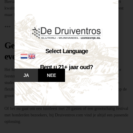
Biertap huren locatie Breda – snel geregeld via Druiventros.com, met
kwaliteit en service van Slijterij Breda “de Druiventros”. Laat het feest
maar komen!
***
Geschikt voor elk type feest of
Select Language
evenement
Bent u 21+ jaar oud?
Het huren van een biertap in locatie Breda is niet alleen geschikt voor
JA
NEE
feesten thuis, maar ook voor bedrijfsevenementen, buurtfeesten,
studentenfeestjes en verenigingsactiviteiten. Dankzij de mobiliteit en
flexibiliteit van onze tapinstallaties kunnen we moeiteloos inspelen op de
grootte en aard van elk evenement.
Of het nu gaat om een tuinfeest met 20 gasten of een grootschalig festival
met honderden bezoekers, bij Druiventros.com vind je altijd een passende
oplossing.