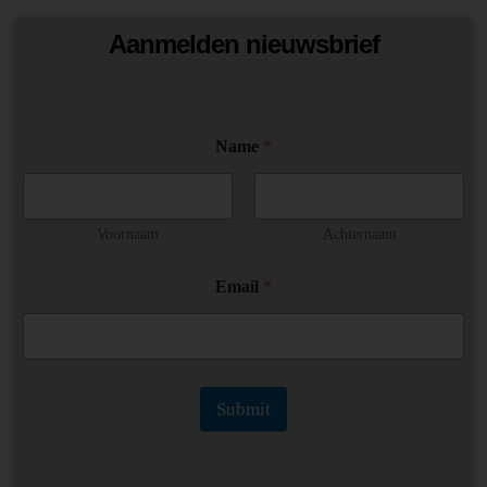
Aanmelden nieuwsbrief
Name
*
Voornaam
Achternaam
N
Email
*
a
m
e
E
m
a
Submit
i
l
N
a