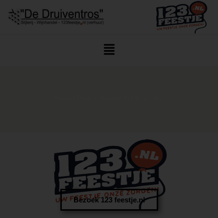
Home
/ Product Alcohol % / 51,2%Alc.
Bezoek 123 feestje.nl