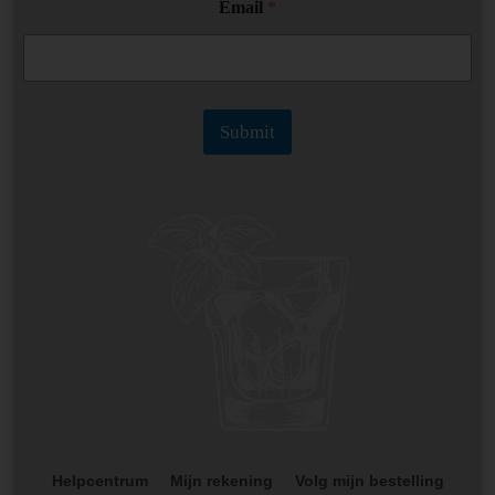
Email
*
a
m
e
*
E
m
Submit
a
i
l
Helpcentrum
Mijn rekening
Volg mijn bestelling