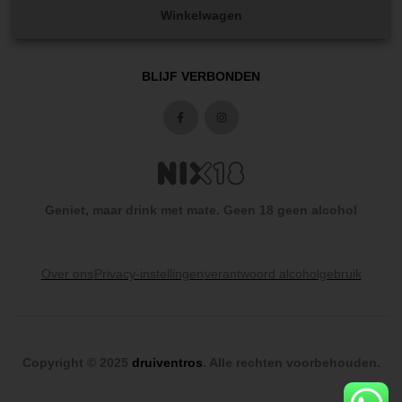
Winkelwagen
BLIJF VERBONDEN
Geniet, maar drink met mate. Geen 18 geen alcohol
Over ons
Privacy-instellingen
verantwoord alcoholgebruik
Copyright © 2025
druiventros
. Alle rechten voorbehouden.