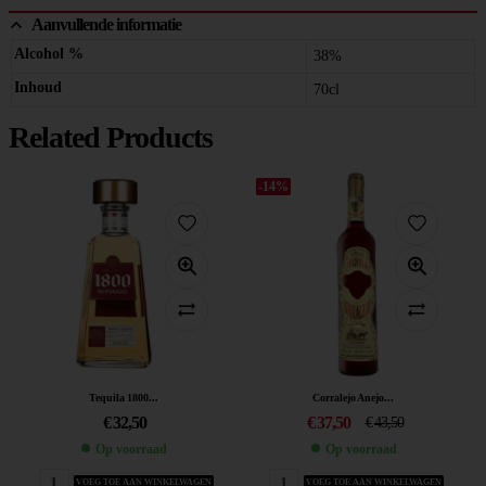
Aanvullende informatie
Alcohol %
38%
Inhoud
70cl
Related Products
-14%
Tequila 1800...
Corralejo Anejo...
€
32,50
€
37,50
€
43,50
Op voorraad
Op voorraad
VOEG TOE AAN WINKELWAGEN
VOEG TOE AAN WINKELWAGEN