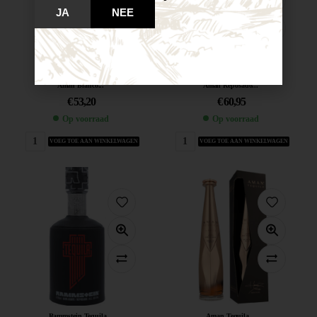
JA
NEE
Aman Blanco...
Aman Reposado...
€
53,20
€
60,95
Op voorraad
Op voorraad
VOEG TOE AAN WINKELWAGEN
VOEG TOE AAN WINKELWAGEN
Rammstein Tequila...
Aman Tequila...