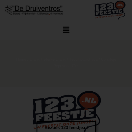
Home
/
Drank
/
Sterke Drank
/
Tequila/cachaca
/ Corralejo
Reposado 70cl
Bezoek 123 feestje.nl