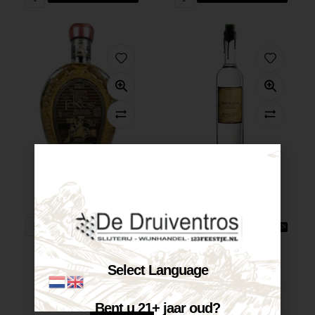
Tequila Los...
Ilegal Mezcal...
€
40,70
€
47,50
Op voorraad
Op voorraad
VOEG TOE AAN WINKELWAGEN
VOEG TOE AAN WINKELWAGEN
Select Language
Bent u 21+ jaar oud?