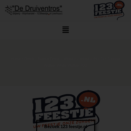
Home
/
Drank
/
Sterke Drank
/
Whisky
/
Whisky (H-I-J)
/ Johnnie
Walker White Walker 70cl
Bezoek 123 feestje.nl