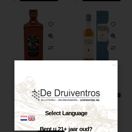
The Deacon...
Writers Tears...
€
39,95
€
40,80
Op voorraad
Op voorraad
VOEG TOE AAN WINKELWAGEN
VOEG TOE AAN WINKELWAGEN
Select Language
Bent u 21+ jaar oud?