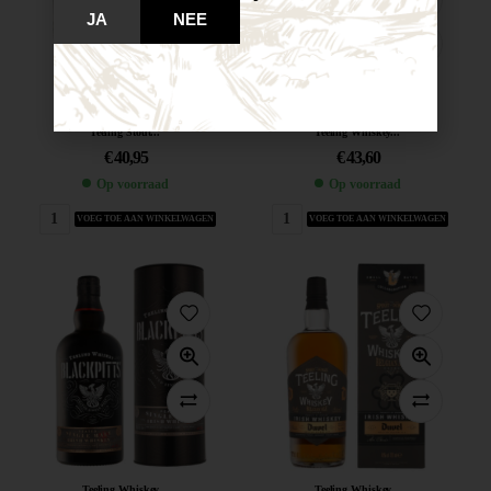
JA
NEE
Teeling Stout...
Teeling Whiskey...
€
40,95
€
43,60
Op voorraad
Op voorraad
VOEG TOE AAN WINKELWAGEN
VOEG TOE AAN WINKELWAGEN
Teeling Whiskey...
Teeling Whiskey...