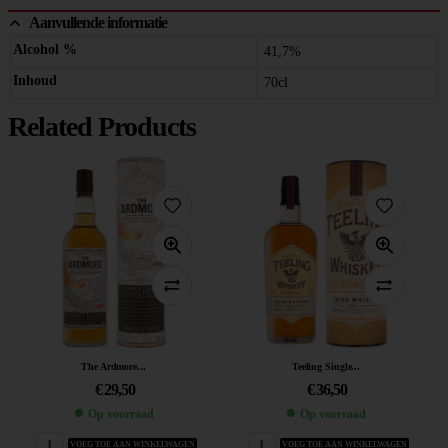
Aanvullende informatie
Alcohol %
41,7%
Inhoud
70cl
Related Products
The Ardmore...
Teeling Single...
€
29,50
€
36,50
Op voorraad
Op voorraad
VOEG TOE AAN WINKELWAGEN
VOEG TOE AAN WINKELWAGEN