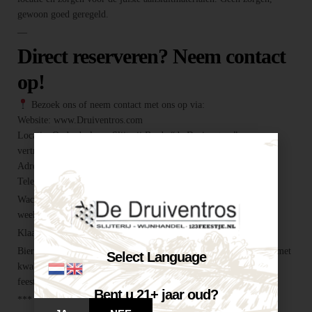
gewoon goed geregeld.
—
Direct reserveren? Neem contact
op!
Bezoek ons of neem contact met ons op via:
Website: www.Druiventros.com
Locatie: Onderdeel van Slijterij Breda “de Druiventros”, een
vertrouwd adres voor alles wat je feest compleet maakt.
Adres: Hoogeind 6, 4817 EM Breda
Telefoon / E-mail: 076 521 0026 / info@druiventros.com
Wacht niet te lang, want biertaps zijn vaak snel verhuurd in de
weekenden en zomermaanden! —
Klaar voor een geslaagd feest?
Biertap huren locatie Breda – snel geregeld via Druiventros.com, met
Select Language
kwaliteit en service van Slijterij Breda “de Druiventros”. Laat het
feest maar komen!
Bent u 21+ jaar oud?
***