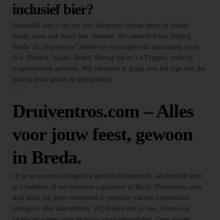
inclusief bier?
Natuurlijk kun je bij ons niet alleen een biertap huren in locatie
Breda, maar ook direct bier afnemen. Als onderdeel van Slijterij
Breda “de Druiventros” bieden we een uitgebreid assortiment vaten
(o.a. Bavaria, Jupiler, Brand, Hertog Jan en La Trappe), zodat jij
zorgeloos kunt genieten. Wij adviseren je graag over het type bier dat
past bij jouw gasten en gelegenheid.
—
Druiventros.com – Alles
voor jouw feest, gewoon
in Breda.
Of je nu een verjaardagsfeest geeft in Prinsenbeek, een bruiloft viert
in Ulvenhout of een tuinfeest organiseert in Bavel: Druiventros.com
staat klaar om jouw evenement te voorzien van een topkwaliteit
biertap en alles daaromheen. Wij denken met je mee, leveren op
locatie en zorgen voor de juiste aansluitmaterialen. Geen zorgen,