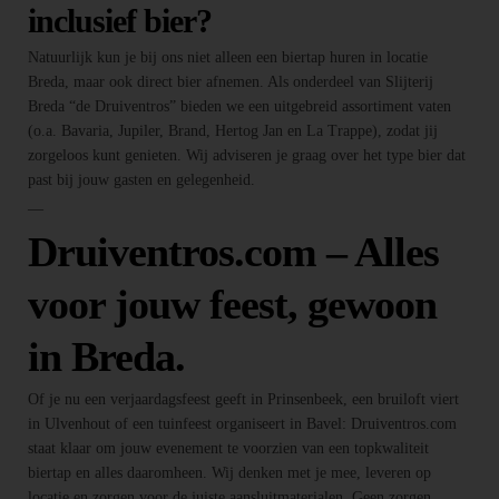
inclusief bier?
Natuurlijk kun je bij ons niet alleen een biertap huren in locatie
Breda, maar ook direct bier afnemen. Als onderdeel van Slijterij
Breda “de Druiventros” bieden we een uitgebreid assortiment vaten
(o.a. Bavaria, Jupiler, Brand, Hertog Jan en La Trappe), zodat jij
zorgeloos kunt genieten. Wij adviseren je graag over het type bier dat
past bij jouw gasten en gelegenheid.
—
Druiventros.com – Alles
voor jouw feest, gewoon
in Breda.
Of je nu een verjaardagsfeest geeft in Prinsenbeek, een bruiloft viert
in Ulvenhout of een tuinfeest organiseert in Bavel: Druiventros.com
staat klaar om jouw evenement te voorzien van een topkwaliteit
biertap en alles daaromheen. Wij denken met je mee, leveren op
locatie en zorgen voor de juiste aansluitmaterialen. Geen zorgen,