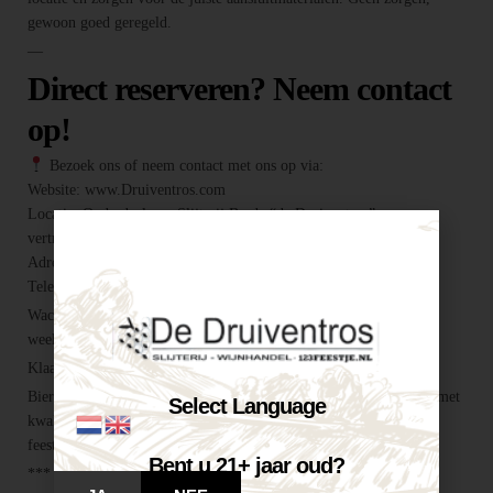
gewoon goed geregeld.
—
Direct reserveren? Neem contact
op!
Bezoek ons of neem contact met ons op via:
Website: www.Druiventros.com
Locatie: Onderdeel van Slijterij Breda “de Druiventros”, een
vertrouwd adres voor alles wat je feest compleet maakt.
Adres: Hoogeind 6, 4817 EM Breda
Telefoon / E-mail: 076 521 0026 / info@druiventros.com
Wacht niet te lang, want biertaps zijn vaak snel verhuurd in de
weekenden en zomermaanden! —
Klaar voor een geslaagd feest?
Biertap huren locatie Breda – snel geregeld via Druiventros.com, met
Select Language
kwaliteit en service van Slijterij Breda “de Druiventros”. Laat het
feest maar komen!
Bent u 21+ jaar oud?
***