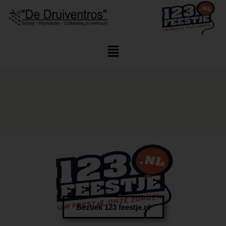
Home
/
Geen Categorie
/ Drankpakket Direct Leverbaar Oosterhout
Bezoek 123 feestje.nl