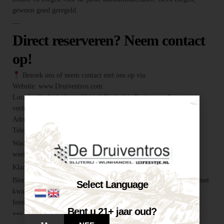
gewoon goed geregeld.
—
Direct reserveren? Neem contact
op!
Bezoek ons of neem contact met ons op via:
Website: www.Druiventros.com
Locatie: Onderdeel van Slijterij Breda “de Druiventros”, een
vertrouwd adres voor alles wat je feest compleet maakt.
Adres: Hoogeind 6, 4817 EM Breda
Telefoon / E-mail: 076 521 0026 / info@druiventros.com
Wacht niet te lang, want biertaps zijn vaak snel verhuurd in de
weekenden en zomermaanden! —
Klaar voor een geslaagd feest?
Biertap huren locatie Breda – snel geregeld via Druiventros.com, met
Select Language
kwaliteit en service van Slijterij Breda “de Druiventros”. Laat het
feest maar komen!
Bent u 21+ jaar oud?
***