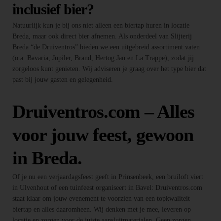
inclusief bier?
Natuurlijk kun je bij ons niet alleen een biertap huren in locatie
Breda, maar ook direct bier afnemen. Als onderdeel van Slijterij
Breda “de Druiventros” bieden we een uitgebreid assortiment vaten
(o.a. Bavaria, Jupiler, Brand, Hertog Jan en La Trappe), zodat jij
zorgeloos kunt genieten. Wij adviseren je graag over het type bier dat
past bij jouw gasten en gelegenheid.
—
Druiventros.com – Alles
voor jouw feest, gewoon
in Breda.
Of je nu een verjaardagsfeest geeft in Prinsenbeek, een bruiloft viert
in Ulvenhout of een tuinfeest organiseert in Bavel: Druiventros.com
staat klaar om jouw evenement te voorzien van een topkwaliteit
biertap en alles daaromheen. Wij denken met je mee, leveren op
locatie en zorgen voor de juiste aansluitmaterialen. Geen zorgen,