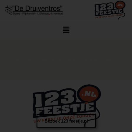
Home
/
Geen Categorie
/ Speciaalbier Goedkoop Oosterhout
Bezoek 123 feestje.nl